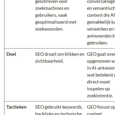
geschreven voor
conversatiege
zoekmachines en
en semantisch
gebruikers, vaak
content die AI
geoptimaliseerd met
gemakkelijk k
zoekwoorden.
verwerken en 
antwoorden k
gebruiken.
Doel
SEO draait om klikken en
GEO gaat ove
zichtbaarheid.
opgenomen w
in AI-antwoor
wat betekent 
direct moet
inspelen op
zoekintentie.
Tactieken
SEO gebruikt keywords,
GEO focust o
backlinks en technische
context,