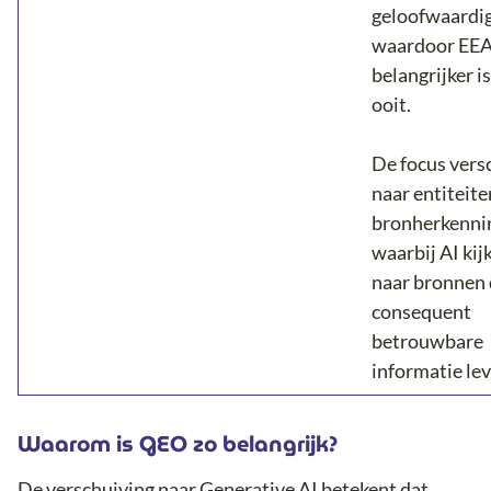
geloofwaardig
waardoor EE
belangrijker i
ooit.
De focus vers
naar entiteite
bronherkenni
waarbij AI kij
naar bronnen 
consequent
betrouwbare
informatie le
Waarom is GEO zo belangrijk?
De verschuiving naar Generative AI betekent dat