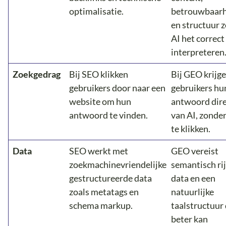
optimalisatie.
betrouwbaarh
en structuur 
AI het correct
interpreteren
Zoekgedrag
Bij SEO klikken
Bij GEO krijg
gebruikers door naar een
gebruikers hu
website om hun
antwoord dir
antwoord te vinden.
van AI, zonde
te klikken.
Data
SEO werkt met
GEO vereist
zoekmachinevriendelijke
semantisch ri
gestructureerde data
data en een
zoals metatags en
natuurlijke
schema markup.
taalstructuur 
beter kan