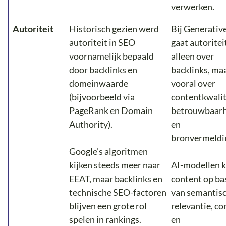
verwerken.
Autoriteit
Historisch gezien werd
Bij Generativ
autoriteit in SEO
gaat autoritei
voornamelijk bepaald
alleen over
door backlinks en
backlinks, ma
domeinwaarde
vooral over
(bijvoorbeeld via
contentkwalit
PageRank en Domain
betrouwbaarh
Authority).
en
bronvermeldi
Google's algoritmen
kijken steeds meer naar
AI-modellen k
EEAT, maar backlinks en
content op ba
technische SEO-factoren
van semantis
blijven een grote rol
relevantie, co
spelen in rankings.
en