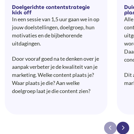
Doelgerichte contentstrategie
Dui
kick off
pla
In een sessie van 1,5 uur gaan we in op
Alle
jouw doelstellingen, doelgroep, hun
cont
motivaties en de bijbehorende
uit
uitdagingen.
wor
Daar
Door vooraf goed na te denken over je
conc
aanpak verbeter je de kwaliteit van je
marketing. Welke content plaats je?
Dit 
Waar plaats je die? Aan welke
mark
doelgroep laat je die content zien?