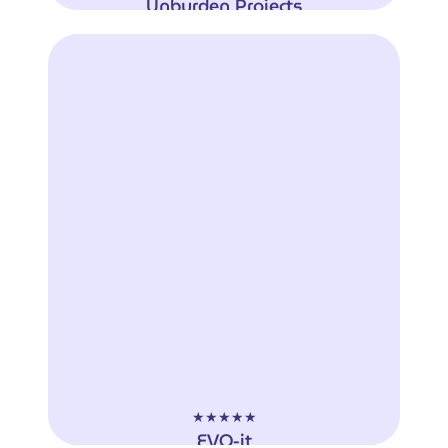
Unburden Projects
"Wij zijn sinds de start van ons bedrijf in
contact met Altijd Bekend. Het begon
met een mooie reis op zoek naar onze
identiteit qua logo en huisstijl.
Uiteindelijk is dit zo goed bevallen dat wij
al onze marketing gerelateerde uitingen
en documenten door hen te laten
ontwikkelen."
Tjalle van Zoelen
Unburden Projects
★★★★★
EVO-it