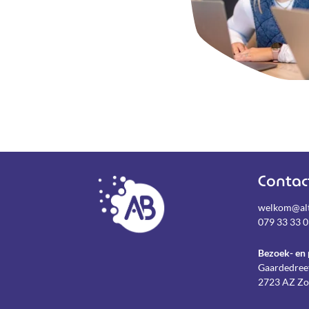
Contac
welkom@alt
079 33 33 
Bezoek- en 
Gaardedree
2723 AZ Zo