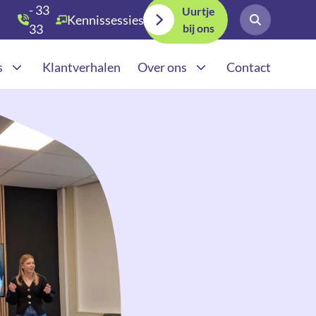
- 33
Uurtje
Kennissessies
bij ons
33
030
s
Klantverhalen
Over ons
Contact
teden
Werkwijze
Adverteren in AI | GEA
teden
Actueel
ia uitbesteden