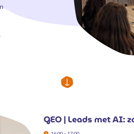
en
n
GEO | Leads met AI: 
16:00 – 17:00