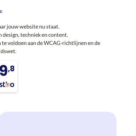
p:
ar jouw website nu staat.
 design, techniek en content.
om te voldoen aan de WCAG-richtlijnen en de
idswet.
9
,8