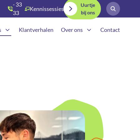
- 33
Uurtje
Kennissessies
bij ons
33
030
s
Klantverhalen
Over ons
Contact
teden
Werkwijze
Adverteren in AI | GEA
teden
Actueel
ia uitbesteden