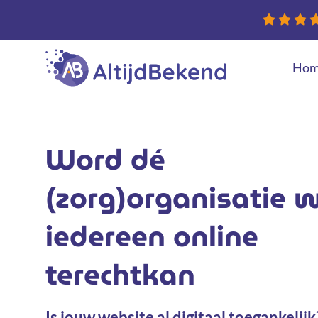
Hom
Nieuwe websit
Conversie optim
Word dé
(zorg)organisatie 
iedereen online
terechtkan
Is jouw website al digitaal toegankelijk