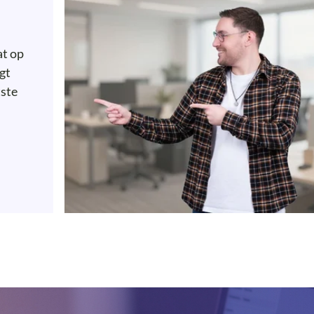
at op
jgt
tste