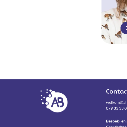
Contac
welkom@alt
079 33 33 
Bezoek- en 
Gaardedree