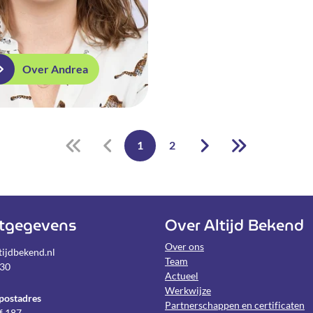
Over Andrea
1
2
tgegevens
Over Altijd Bekend
Over ons
ijdbekend.nl
Team
030
Actueel
Werkwijze
postadres
Partnerschappen en certificaten
f 187