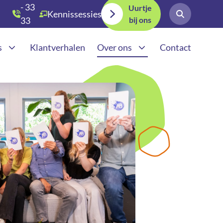
- 33
Uurtje
Kennissessies
bij ons
33
030
s
Klantverhalen
Over ons
Contact
teden
Werkwijze
Adverteren in AI | GEA
teden
Actueel
ia uitbesteden