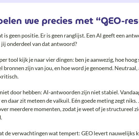
elen we precies met “GEO-res
is geen positie. Er is geen ranglijst. Een AI geeft een ant
 jij onderdeel van dat antwoord?
er tool kijk je naar vier dingen: ben je aanwezig, hoe hoog s
 bronnen zijn van jou, en hoe word je genoemd. Neutraal, 
kritisch.
iet door hebben: AI-antwoorden zijn niet stabiel. Vandaag 
en daar zit meteen de valkuil. Eén goede meting zegt niks. 
ver meerdere momenten, zodat je weet of je structureel zi
.
at de verwachtingen wat tempert: GEO levert nauwelijks k