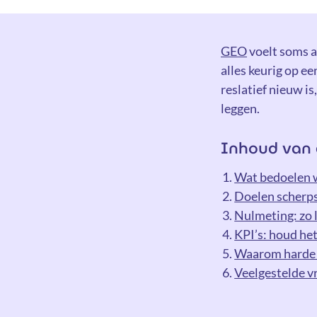
GEO
voelt soms al
alles keurig op e
reslatief nieuw is
leggen.
Inhoud van 
Wat bedoelen w
Doelen scherpst
Nulmeting: zo l
KPI’s: houd he
Waarom harde ci
Veelgestelde v