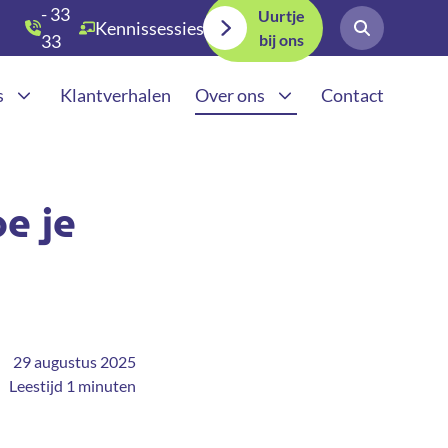
- 33
Uurtje
Kennissessies
bij ons
33
030
s
Klantverhalen
Over ons
Contact
teden
Werkwijze
Adverteren in AI | GEA
teden
Actueel
e je
ia uitbesteden
29 augustus 2025
Leestijd 1 minuten