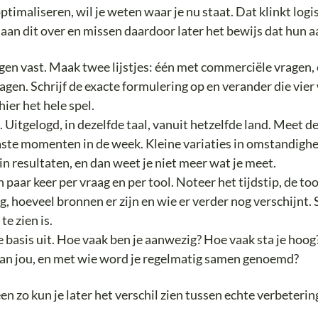
optimaliseren, wil je weten waar je nu staat. Dat klinkt log
an dit over en missen daardoor later het bewijs dat hun 
agen vast. Maak twee lijstjes: één met commerciële vragen, 
agen. Schrijf de exacte formulering op en verander die vier
hier het hele spel.
k. Uitgelogd, in dezelfde taal, vanuit hetzelfde land. Meet 
vaste momenten in de week. Kleine variaties in omstandigh
 in resultaten, en dan weet je niet meer wat je meet.
 paar keer per vraag en per tool. Noteer het tijdstip, de to
, hoeveel bronnen er zijn en wie er verder nog verschijnt. 
te zien is.
 basis uit. Hoe vaak ben je aanwezig? Hoe vaak sta je hoog
van jou, en met wie word je regelmatig samen genoemd?
een zo kun je later het verschil zien tussen echte verbeter