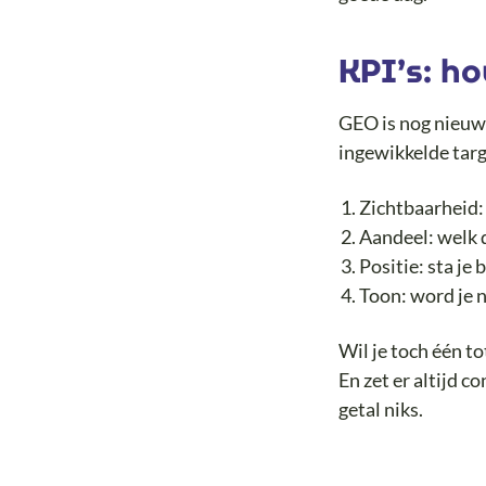
KPI’s: ho
GEO is nog nieuw
ingewikkelde targ
Zichtbaarheid:
Aandeel: welk 
Positie: sta je
Toon: word je n
Wil je toch één t
En zet er altijd c
getal niks.