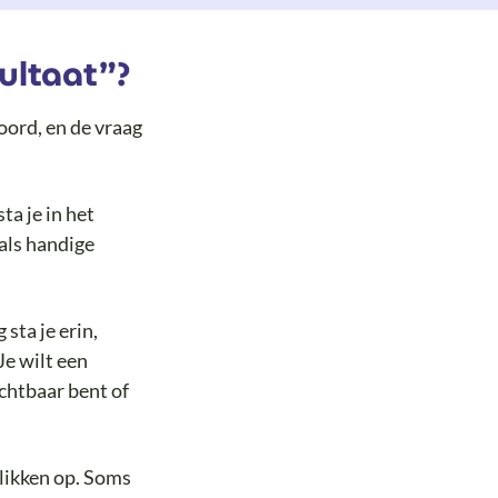
ultaat”?
woord, en de vraag
ta je in het
als handige
sta je erin,
Je wilt een
chtbaar bent of
likken op. Soms