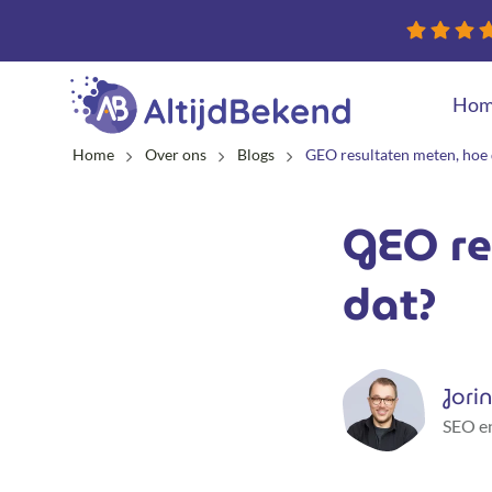
Hom
Home
Over ons
Blogs
GEO resultaten meten, hoe 
Nieuwe websit
Conversie optim
GEO re
dat?
Jori
SEO en