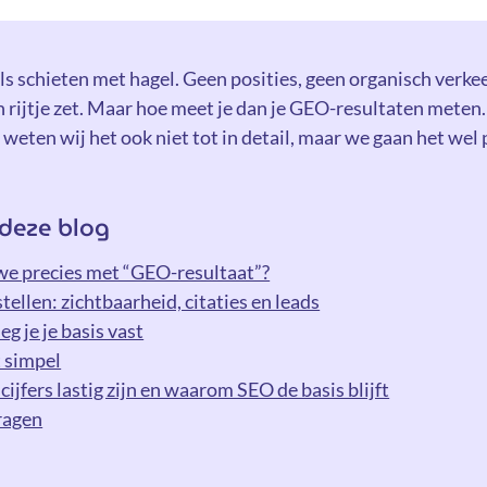
s schieten met hagel. Geen posities, geen organisch verkee
en rijtje zet. Maar hoe meet je dan je GEO-resultaten mete
, weten wij het ook niet tot in detail, maar we gaan het wel
deze blog
e precies met “GEO-resultaat”?
ellen: zichtbaarheid, citaties en leads
eg je je basis vast
t simpel
jfers lastig zijn en waarom SEO de basis blijft
ragen