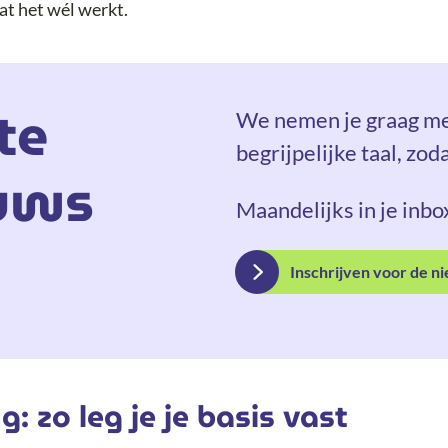
at het wél werkt.
te
We nemen je graag mee
begrijpelijke taal, zod
uws
Maandelijks in je inbo
Inschrijven voor de n
: zo leg je je basis vast