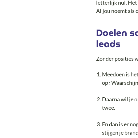
letterlijk nul. He
AI jou noemt als 
Doelen sc
leads
Zonder posities w
Meedoen is het
op? Waarschijnl
Daarna wil je o
twee.
En dan is er no
stijgen je bra