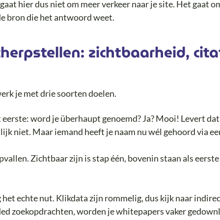
t gaat hier dus niet om meer verkeer naar je site. Het gaat o
de bron die het antwoord weet.
herpstellen: zichtbaarheid, cita
erk je met drie soorten doelen.
 eerste: word je überhaupt genoemd? Ja? Mooi! Levert da
ijk niet. Maar iemand heeft je naam nu wél gehoord via een 
pvallen. Zichtbaar zijn is stap één, bovenin staan als eerste
g het echte nut. Klikdata zijn rommelig, dus kijk naar indire
nded zoekopdrachten, worden je whitepapers vaker gedownl