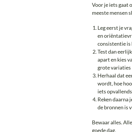
Voor je iets gaat 
meeste mensen sla
Leg eerst je vr
en oriëntatievr
consistentie is 
Test dan eerlij
apart en kies 
grote variaties
Herhaal dat een
wordt, hoe hoog
iets opvallends 
Reken daarna je
de bronnen is 
Bewaar alles. All
goede dag.