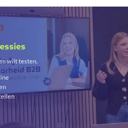
essies
n wilt testen.
line
sen
tellen