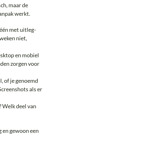
isch, maar de
aanpak werkt.
één met uitleg-
 weken niet,
desktop en mobiel
eden zorgen voor
ol, of je genoemd
Screenshots als er
? Welk deel van
ing en gewoon een