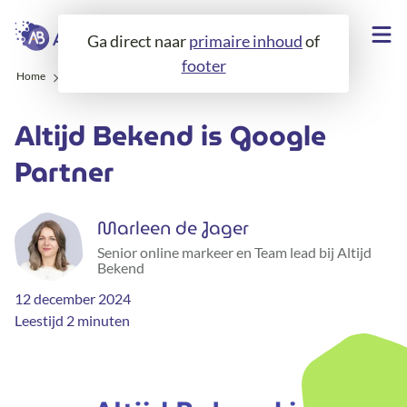
Ga direct naar
primaire inhoud
of
footer
Home
Over ons
Blogs
Wij zijn Google Partner!
Altijd Bekend is Google
Partner
Marleen de Jager
Senior online markeer en Team lead bij Altijd
Bekend
12 december 2024
Leestijd 2 minuten