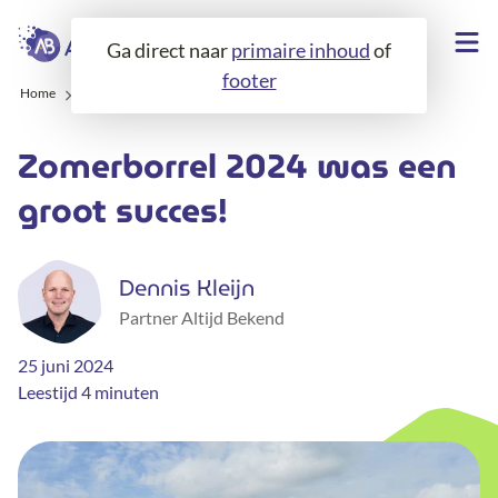
Ga direct naar
primaire inhoud
of
footer
Home
Over ons
Blogs
Klantenborrel 2024 was een succes!
Zomerborrel 2024 was een
groot succes!
Dennis Kleijn
Partner Altijd Bekend
25 juni 2024
Leestijd 4 minuten