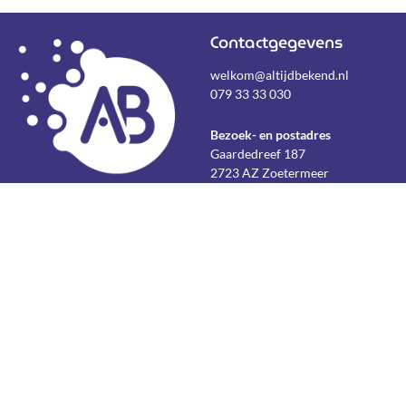
Contactgegevens
welkom@altijdbekend.nl
079 33 33 030
Bezoek- en postadres
Gaardedreef 187
2723 AZ Zoetermeer
Bedrijfsgegevens
BTW NL862463361B01
KvK 82418314
Over Altijd Bekend
Inschrijven
Over ons
nieuwsbrief
Team
Actueel
Werkwijze
Aanmelden
Partnerschappen en certificaten
kennissessies