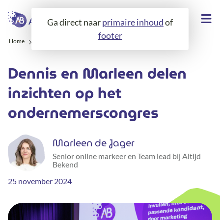
Ga direct naar
primaire inhoud
of
footer
Home
Over ons
Blogs
Dennis en Marleen delen inzichten op het ondernemerscongres
Dennis en Marleen delen
inzichten op het
ondernemerscongres
Marleen de Jager
Senior online markeer en Team lead bij Altijd
Bekend
25 november 2024