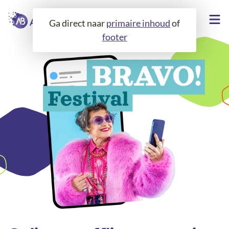
Ga direct naar
primaire inhoud
of
footer