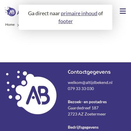
Ga direct naar
primaire inhoud
of
footer
Home
Formulieren
Contactgegevens
welkom@altijdbekend.nl
079 33 33 030
Bezoek- en postadres
Gaardedreef 187
2723 AZ Zoetermeer
Bedrijfsgegevens